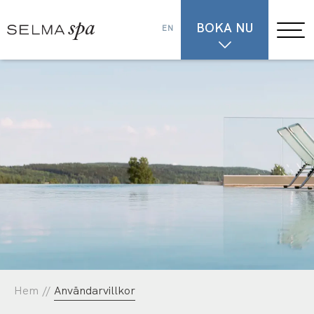
BOKA NU
EN
Hem
//
Användarvillkor