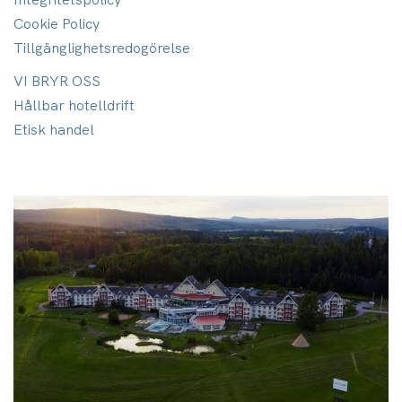
Cookie Policy
Tillgänglighets­redogörelse
VI BRYR OSS
Hållbar hotelldrift
Etisk handel