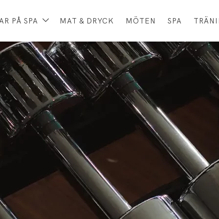
R PÅ SPA
MAT & DRYCK
MÖTEN
SPA
TRÄN