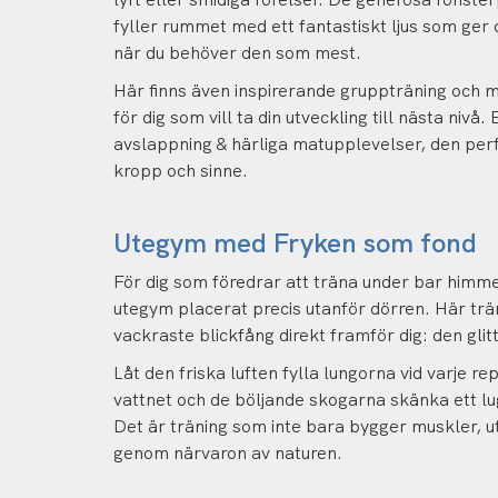
fyller rummet med ett fantastiskt ljus som ger 
när du behöver den som mest.
Här finns även inspirerande gruppträning och möj
för dig som vill ta din utveckling till nästa nivå
avslappning & härliga matupplevelser, den per
kropp och sinne.
Utegym med Fryken som fond
För dig som föredrar att träna under bar himm
utegym placerat precis utanför dörren. Här tr
vackraste blickfång direkt framför dig: den gli
Låt den friska luften fylla lungorna vid varje rep
vattnet och de böljande skogarna skänka ett lu
Det är träning som inte bara bygger muskler, u
genom närvaron av naturen.