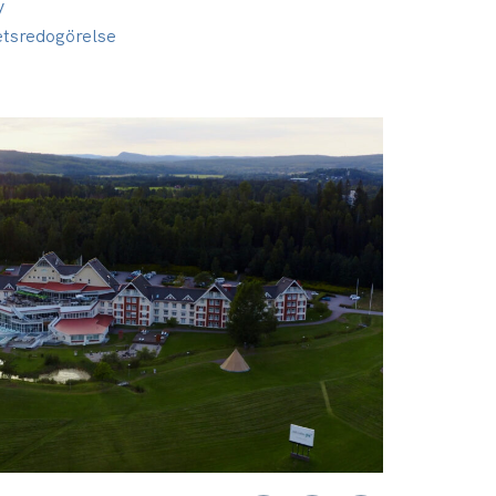
y
ets­redogörelse