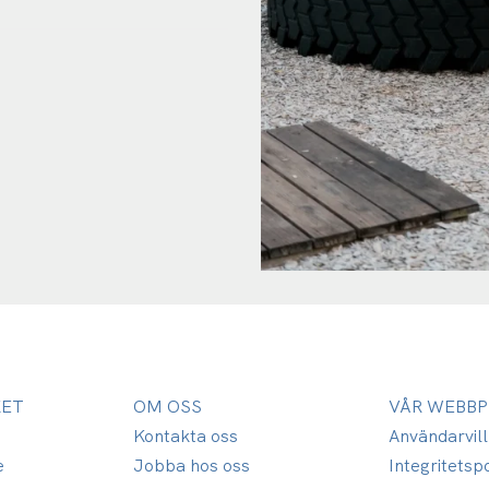
KET
OM OSS
VÅR WEBBP
Kontakta oss
Användarvil
e
Jobba hos oss
Integritetspo