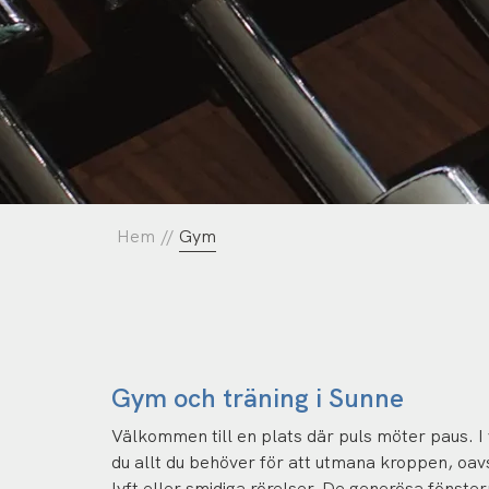
Hem
//
Gym
Gym och träning i Sunne
Välkommen till en plats där puls möter paus. I 
du allt du behöver för att utmana kroppen, oav
lyft eller smidiga rörelser. De generösa fönst