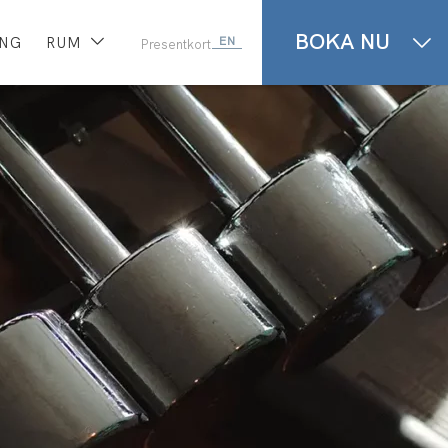
BOKA NU
ING
RUM
EN
Presentkort