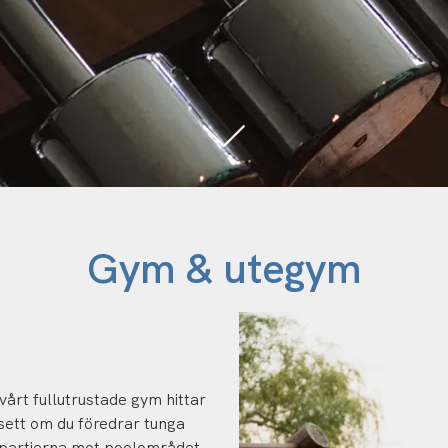
Gym & utegym
vårt fullutrustade gym hittar
sett om du föredrar tunga
erpartierna mot poolområdet