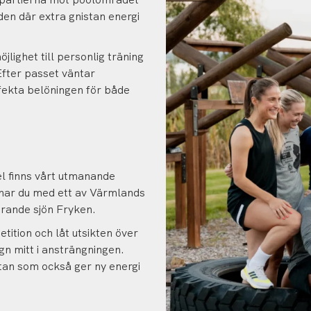
den där extra gnistan energi
lighet till personlig träning
. Efter passet väntar
fekta belöningen för både
el finns vårt utmanande
änar du med ett av Värmlands
ttrande sjön Fryken.
etition och låt utsikten över
gn mitt i ansträngningen.
tan som också ger ny energi