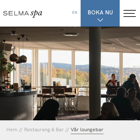
BOKA NU
EN
Hem
//
Restaurang & Bar
//
Vår loungebar