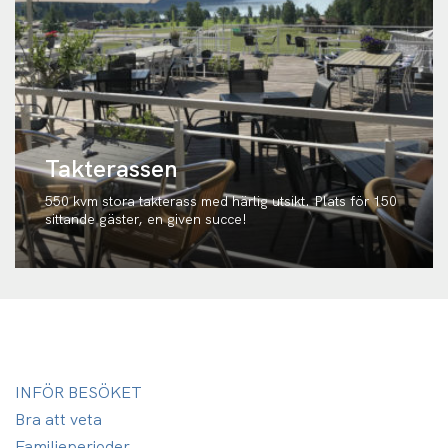
Takterassen
550 kvm stora takterass med härlig utsikt. Plats för 150
sittande gäster, en given succe!
INFÖR BESÖKET
Bra att veta
Familjeperioder